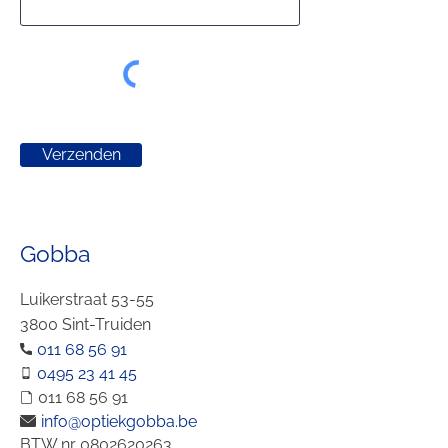
Verzenden
Gobba
Luikerstraat 53-55
3800 Sint-Truiden
011 68 56 91
0495 23 41 45
011 68 56 91
info@optiekgobba.be
BTW nr
0802620263